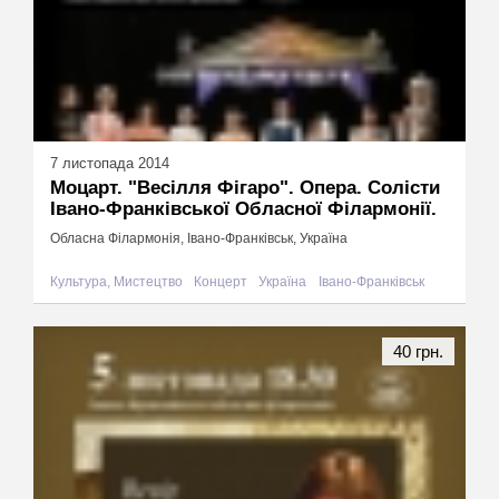
7 листопада 2014
Моцарт. "Весілля Фігаро". Опера. Солісти
Івано-Франківської Обласної Філармонії.
Обласна Філармонія, Івано-Франківськ, Україна
Культура, Мистецтво
Концерт
Україна
Івано-Франківськ
40 грн.