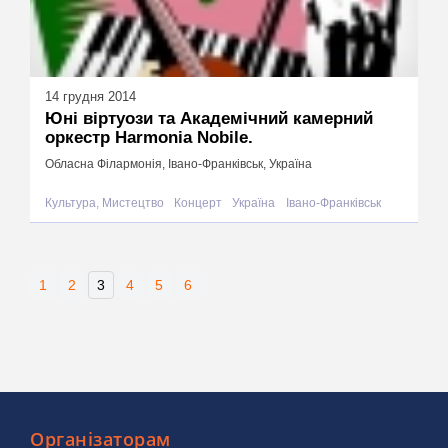
14 грудня 2014
Юні віртуози та Академічний камерний
оркестр Harmonia Nobile.
Обласна Філармонія, Івано-Франківськ, Україна
Культура, Мистецтво
Концерт
Україна
Івано-Франківськ
1
2
3
4
5
6
Організаторам