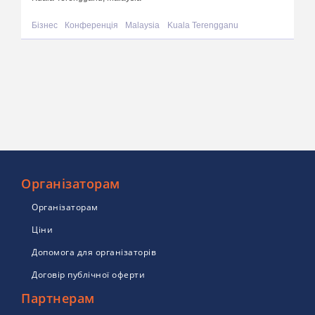
Бізнес
Конференція
Malaysia
Kuala Terengganu
Організаторам
Організаторам
Ціни
Допомога для організаторів
Договір публічної оферти
Партнерам