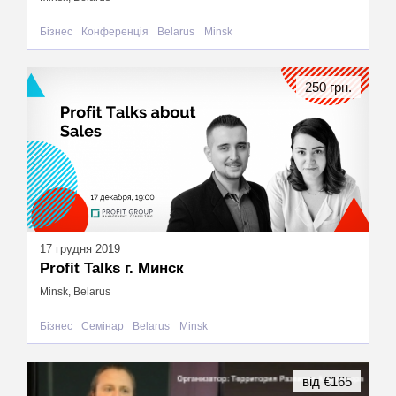
Бізнес
Конференція
Belarus
Minsk
250 грн.
17 грудня 2019
Profit Talks г. Минск
Minsk, Belarus
Бізнес
Семінар
Belarus
Minsk
від €165