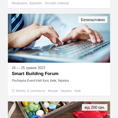
Медицина, Здоров'я
Онлайн семінар
Безкоштовно
24 — 25 травня 2023
Smart Building Forum
Pochayna Event Hall Kyiv, Київ, Україна
IT, Mobile, E-commerce
Форум
Україна
Київ
від 200 грн.