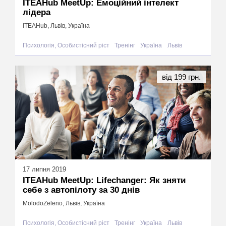
ITEAHub MeetUp: Емоційний інтелект
лідера
ITEAHub, Львів, Україна
Психологія, Особистісний ріст
Тренінг
Україна
Львів
від 199 грн.
17 липня 2019
ITEAHub MeetUp: Lifechanger: Як зняти
себе з автопілоту за 30 днів
MolodoZeleno, Львів, Україна
Психологія, Особистісний ріст
Тренінг
Україна
Львів