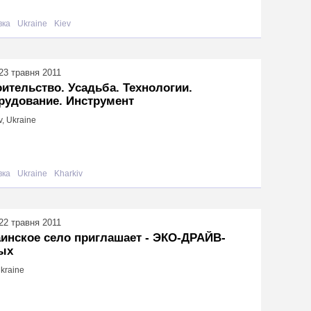
вка
Ukraine
Kiev
23 травня 2011
ительство. Усадьба. Технологии.
рудование. Инструмент
v, Ukraine
вка
Ukraine
Kharkiv
22 травня 2011
инское село приглашает - ЭКО-ДРАЙВ-
ых
Ukraine