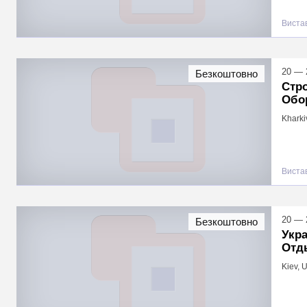
Виста
20 — 
Безкоштовно
Стро
Обо
Kharki
Виста
20 — 
Безкоштовно
Укра
Отд
Kiev, 