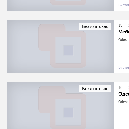
Виста
19 — 
Безкоштовно
Меб
Odesa,
Виста
19 — 
Безкоштовно
Оде
Odesa,