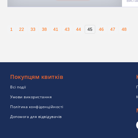
Виста
1
22
33
38
41
43
44
45
46
47
48
Покупцям квитків
Всі події
Умови використання
Політика конфіденційності
Допомога для відвідувачів