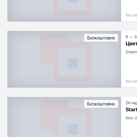
Виста
8 — 1
Безкоштовно
Цве
Dnipro
Виста
24 че
Безкоштовно
Star
Kiev, 