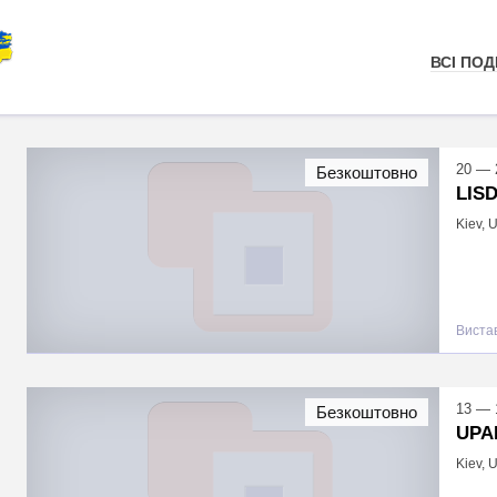
ВСІ ПОДІ
20 — 
Безкоштовно
LIS
Kiev, 
Виста
13 — 
Безкоштовно
UPA
Kiev, 