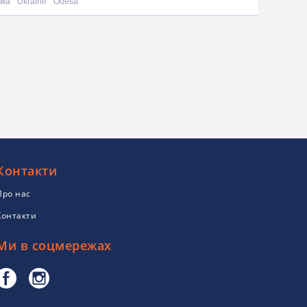
вка
Ukraine
Odesa
Контакти
Про нас
Контакти
Ми в соцмережах