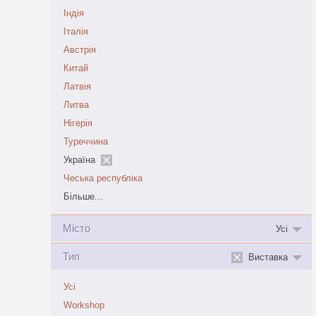
Індія
Італія
Австрія
Китай
Латвія
Литва
Нігерія
Туреччина
Україна
Чеська республіка
Більше...
Місто
Усі
Тип
Виставка
Усі
Workshop