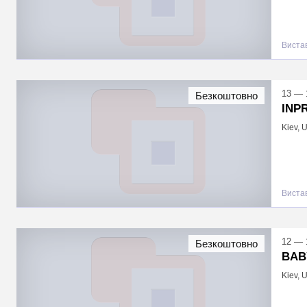
Виста
13 — 
Безкоштовно
INP
Kiev, 
Виста
12 — 
Безкоштовно
BAB
Kiev, 