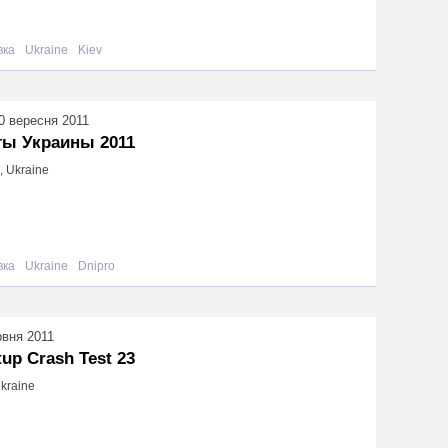
вка
Ukraine
Kiev
0 вересня 2011
ты Украины 2011
, Ukraine
вка
Ukraine
Dnipro
рвня 2011
tup Crash Test 23
Ukraine