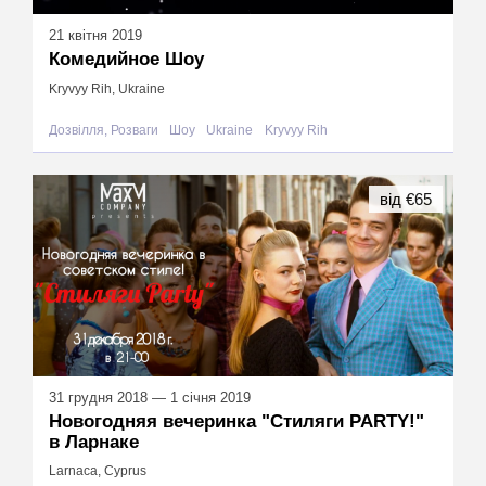
21 квітня 2019
Комедийное Шоу
Kryvyy Rih, Ukraine
Дозвілля, Розваги
Шоу
Ukraine
Kryvyy Rih
від €65
31 грудня 2018 — 1 січня 2019
Новогодняя вечеринка "Стиляги PARTY!"
в Ларнаке
Larnaca, Cyprus