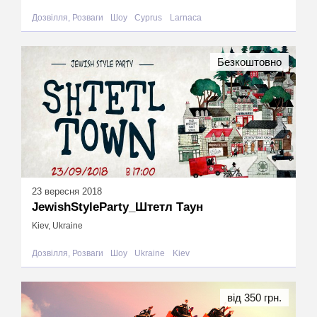
Дозвілля, Розваги
Шоу
Cyprus
Larnaca
Безкоштовно
23 вересня 2018
JewishStyleParty_Штетл Таун
Kiev, Ukraine
Дозвілля, Розваги
Шоу
Ukraine
Kiev
від 350 грн.