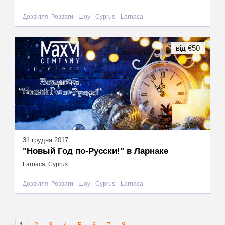
Дозвілля, Розваги
Шоу
Cyprus
Larnaca
від €50
31 грудня 2017
"Новый Год по-Русски!" в Ларнаке
Larnaca, Cyprus
Дозвілля, Розваги
Шоу
Cyprus
Larnaca