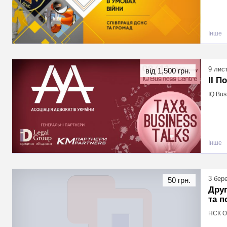
Інше
9 лис
від 1,500 грн.
ІІ П
IQ Bus
Інше
3 бер
50 грн.
Друг
та п
НСК Ол