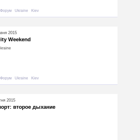
Форум
Ukraine
Kiev
авня 2015
ity Weekend
Ukraine
Форум
Ukraine
Kiev
тня 2015
орт: второе дыхание