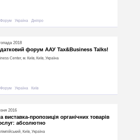
Форум
Україна
Дніпро
топада 2018
одатковий форум ААУ Tax&Business Talks!
iness Center, м. Київ, Київ, Україна
Форум
Україна
Київ
езня 2016
а виставка-пропозиція органічних товарів
ослуг: абсолютно
імпійський, Київ, Україна