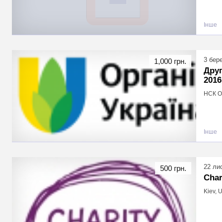
Інше
3 бер
1,000 грн.
Друг
2016
НСК Ол
Інше
22 ли
500 грн.
Cha
Kiev, 