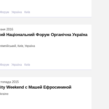
Форум
Україна
Київ
езня 2016
ий Національний Форум Органічна Україна
імпійський, Київ, Україна
Форум
Україна
Київ
стопада 2015
rity Weekend c Машей Ефросининой
Ukraine