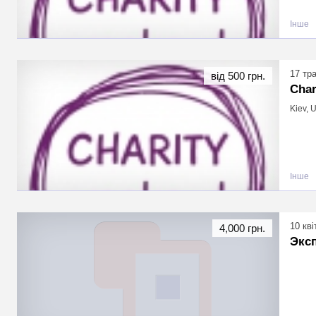
Інше
17 тр
від 500 грн.
Char
Kiev, 
Інше
10 кві
4,000 грн.
Эксп