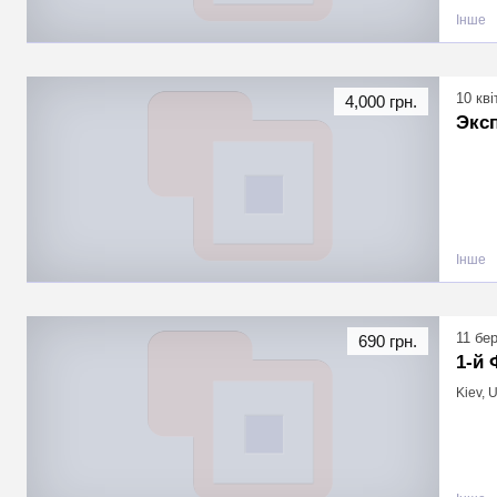
Інше
10 кві
4,000 грн.
Эксп
Інше
11 бе
690 грн.
1-й 
Kiev, 