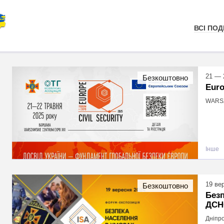
ВСІ ПОДІ
21 — 
Безкоштовно
Euro
WARSZ
Інше
19 ве
Безкоштовно
Безп
ДСН
Дніпро