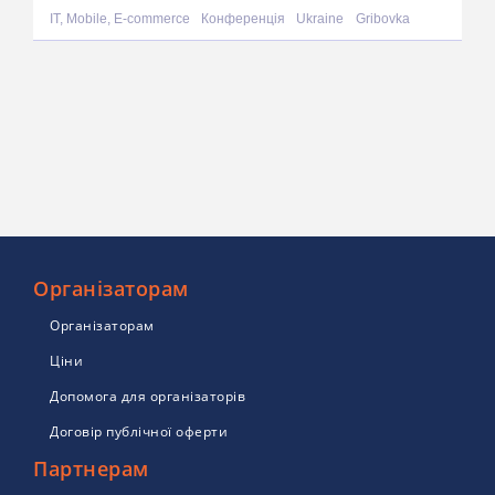
IT, Mobile, E-commerce
Конференція
Ukraine
Gribovka
Організаторам
Організаторам
Ціни
Допомога для організаторів
Договір публічної оферти
Партнерам