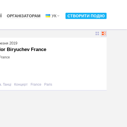
Ї
ОРГАНІЗАТОРАМ
УК
СТВОРИТИ ПОДІЮ
резня 2019
or Biryuchev France
 France
. Танці
Концерт
France
Paris