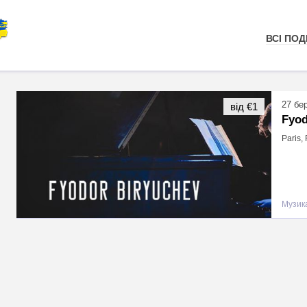
ВСІ ПОДІ
27 бе
від €1
Fyod
Paris,
Музика