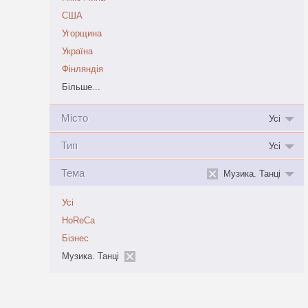
США
Угорщина
Україна
Фінляндія
Більше...
Місто
Усі
Тип
Усі
Тема
Музика. Танці
Усі
HoReCa
Бізнес
Музика. Танці