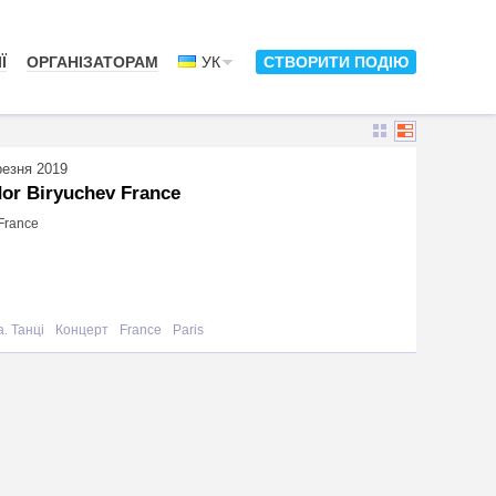
Ї
ОРГАНІЗАТОРАМ
УК
СТВОРИТИ ПОДІЮ
резня 2019
or Biryuchev France
 France
. Танці
Концерт
France
Paris