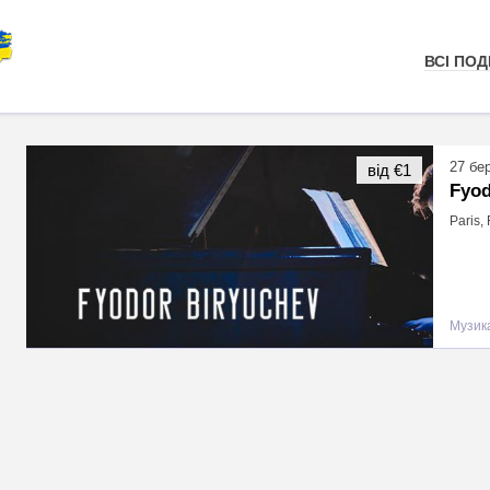
ВСІ ПОДІ
27 бе
від €1
Fyod
Paris,
Музика