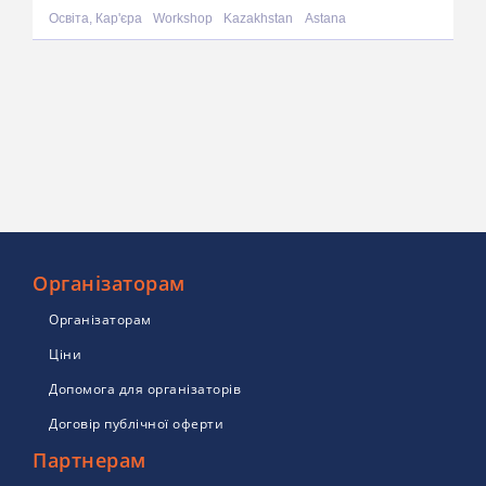
Освіта, Кар'єра
Workshop
Kazakhstan
Astana
Організаторам
Організаторам
Ціни
Допомога для організаторів
Договір публічної оферти
Партнерам