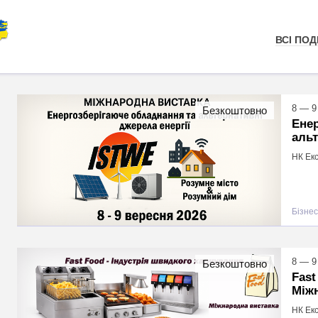
ВСІ ПОДІ
8 — 9
Безкоштовно
Енер
альт
НК Екс
Бізнес
8 — 9
Безкоштовно
Fast
Між
НК Екс