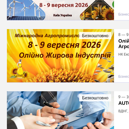
Бізнес
8 — 9
Безкоштовно
Олій
Агр
НК Екс
Бізнес
9 — 1
Безкоштовно
AUT
ВДНГ, 