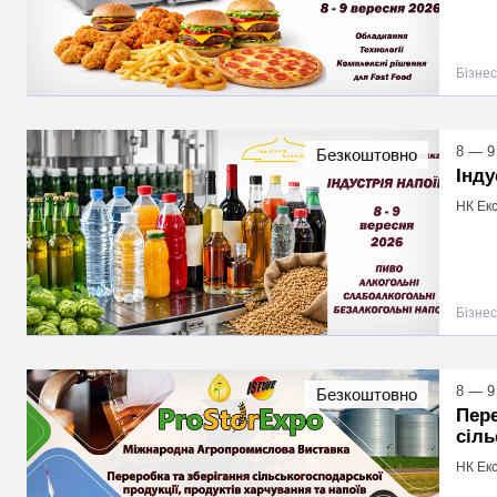
Бізнес
8 — 9
Безкоштовно
Інду
НК Екс
Бізнес
8 — 9
Безкоштовно
Пере
сіль
НК Екс