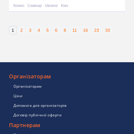
Бізнес
Семінар
Ukraine
Kiev
1
2
3
4
5
6
8
11
16
23
33
Організаторам
Організаторам
Ціни
Допомога для організаторів
Договір публічної оферти
Партнерам