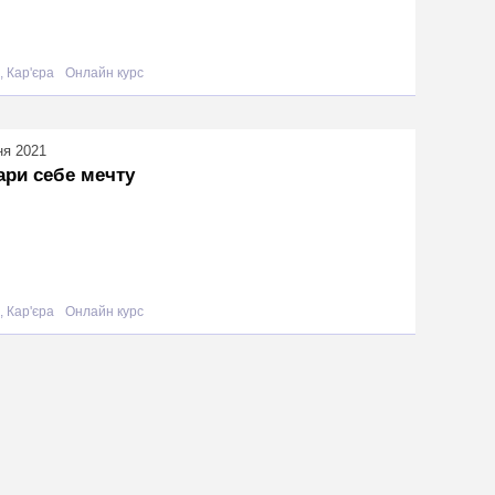
, Кар'єра
Онлайн курс
ня 2021
ари себе мечту
, Кар'єра
Онлайн курс