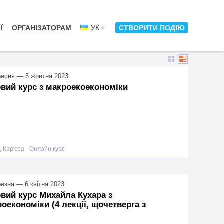
Ї
ОРГАНІЗАТОРАМ
УК
СТВОРИТИ ПОДІЮ
ресня — 5 жовтня 2023
вий курс з макроекоекономіки
, Кар'єра
Онлайн курс
резня — 6 квітня 2023
вий курс Михайла Кухара з
оекономіки (4 лекції, щочетверга з