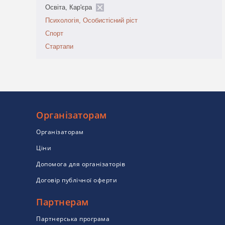
Освіта, Кар'єра
Психологія, Особистісний ріст
Спорт
Стартапи
Організаторам
Організаторам
Ціни
Допомога для організаторів
Договір публічної оферти
Партнерам
Партнерська програма