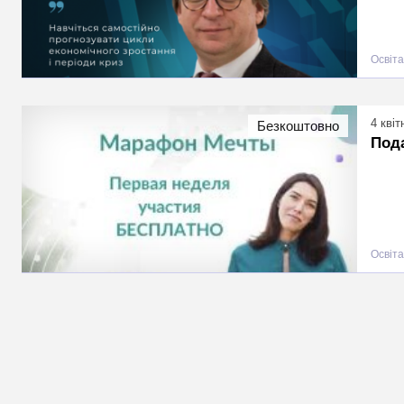
Освіта
4 квіт
Безкоштовно
Под
Освіта