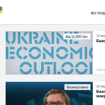
ВСІ ПОДІ
14 ве
від 11,000 грн.
Базо
Освіта
16 бе
Безкоштовно
Базо
макр