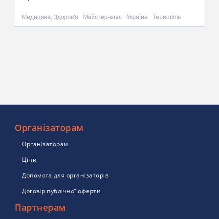
Медицина, Здоров'я
Майстер-клас
Україна
Тернопіль
Організаторам
Організаторам
Ціни
Допомога для організаторів
Договір публічної оферти
Партнерам