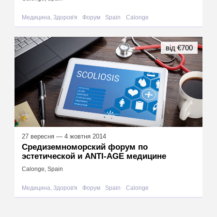
Медицина, Здоров'я
Форум
Spain
Calonge
від €700
27 вересня — 4 жовтня 2014
Средиземноморский форум по
эстетической и ANTI-AGE медицине
Calonge, Spain
Медицина, Здоров'я
Форум
Spain
Calonge