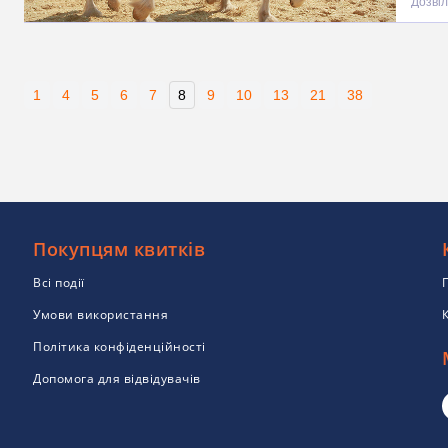
Дозвіл
1
4
5
6
7
8
9
10
13
21
38
Покупцям квитків
Всі події
Умови використання
Політика конфіденційності
Допомога для відвідувачів