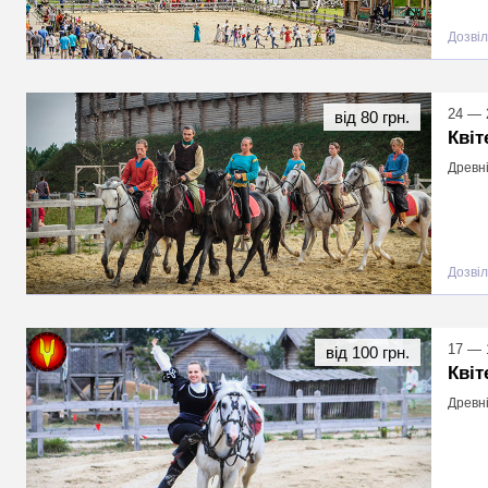
Дозвіл
24 — 
від 80 грн.
Квіт
Древні
Дозвіл
17 — 
від 100 грн.
Квіт
Древні