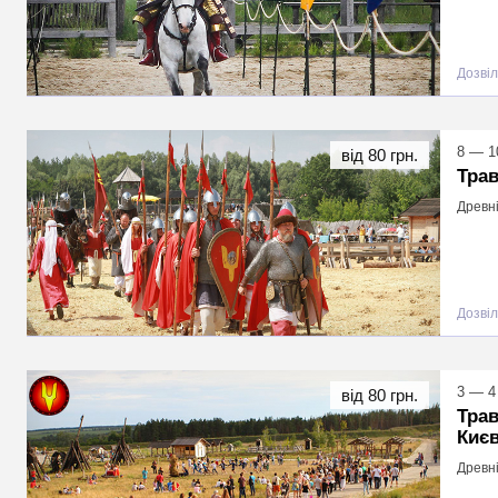
Дозвіл
8 — 1
від 80 грн.
Трав
Древні
Дозвіл
3 — 4
від 80 грн.
Трав
Києв
Древні