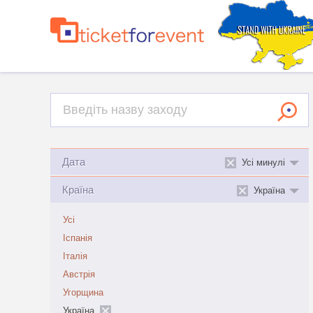
Дата
Усі минулі
Країна
Україна
Усі
Іспанія
Італія
Австрія
Угорщина
Україна