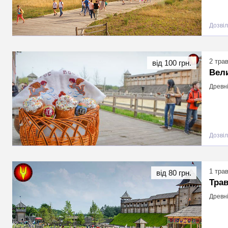
Дозвіл
2 тра
від 100 грн.
Вели
Древні
Дозвіл
1 тра
від 80 грн.
Трав
Древні