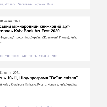
ля, Розваги
Фестиваль
Україна
Київ
18 квітня 2021
ський міжнародний книжковий арт-
иваль Kyiv Book Art Fest 2020
едерації профспілок України (Жовтневий Палац), Київ,
а
ура, Мистецтво
Фестиваль
Україна
Київ
11 квітня 2021
ень 10-11, Шоу-програма "Воїни світла"
й Київ у Князівстві Київська Русь, с. Копачів, Київ, Україна