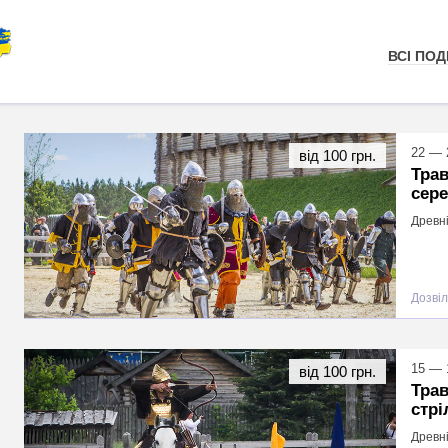
ВСІ ПОДІ
22 — 
від 100 грн.
Трав
сере
Древні
Дозвіл
15 — 
від 100 грн.
Трав
стрі
Древні