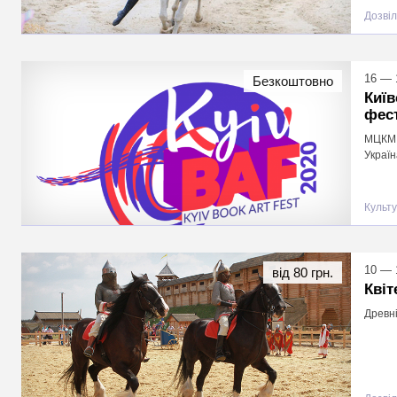
Дозвіл
16 — 
Безкоштовно
Київ
фест
МЦКМ Ф
Україн
Культ
10 — 
від 80 грн.
Квіт
Древні