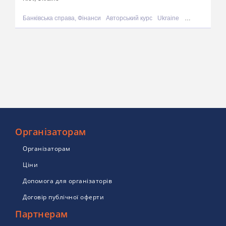
Банківська справа, Фінанси
Авторський курс
Ukraine
Kiev
Організаторам
Організаторам
Ціни
Допомога для організаторів
Договір публічної оферти
Партнерам