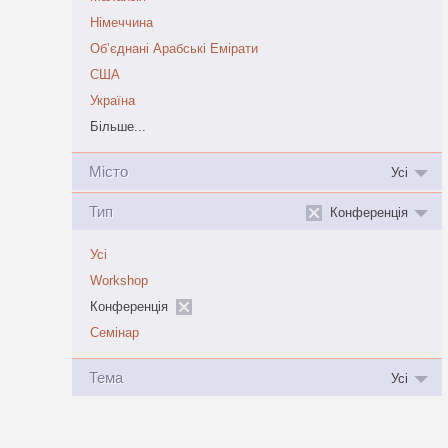
Німеччина
Обʼєднані Арабські Емірати
США
Україна
Більше...
Місто
Усі
Тип
Конференція
Усі
Workshop
Конференція
Семінар
Тема
Усі