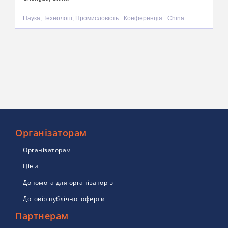
Наука, Технології, Промисловість
Конференція
China
Chengdu
Організаторам
Організаторам
Ціни
Допомога для організаторів
Договір публічної оферти
Партнерам