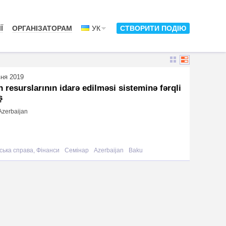
Ї
ОРГАНІЗАТОРАМ
УК
СТВОРИТИ ПОДІЮ
вня 2019
n resurslarının idarə edilməsi sisteminə fərqli
ş
Azerbaijan
ська справа, Фінанси
Семінар
Azerbaijan
Baku