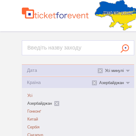
Дата
Усі минулі
Країна
Азербайджан
Усі
Азербайджан
Гонконґ
Китай
Сербія
Сінгапур