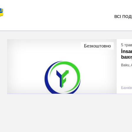
ВСІ ПОДІ
5 тра
Безкоштовно
İnsa
baxı
Baku, 
Банків