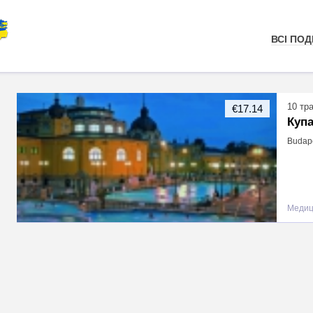
ВСІ ПОДІ
10 тр
€17.14
Куп
Budape
Медиц