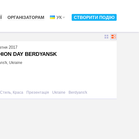
Ї
ОРГАНІЗАТОРАМ
УК
СТВОРИТИ ПОДІЮ
втня 2017
HION DAY BERDYANSK
ns'k, Ukraine
Стиль, Краса
Презентація
Ukraine
Berdyans'k