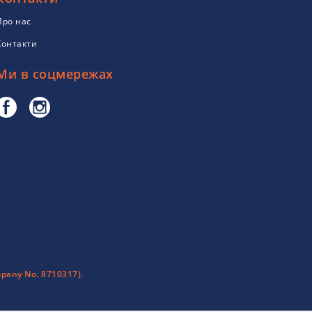
Про нас
Контакти
Ми в соцмережах
pany No. 8710317).