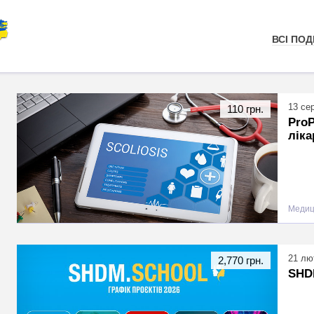
ВСІ ПОДІ
13 се
110 грн.
ProP
ліка
Медиц
21 лю
2,770 грн.
SHD