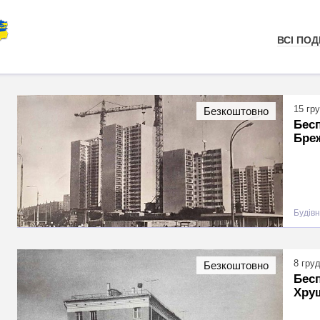
ВСІ ПОДІ
15 гр
Безкоштовно
Бесп
Бре
Будівн
8 гру
Безкоштовно
Бесп
Хру