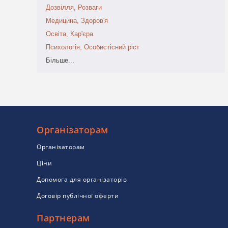
Дозвілля, Розваги
Медицина, Здоров'я
Освіта, Кар'єра
Психологія, Особистісний ріст
Більше...
Організаторам
Організаторам
Ціни
Допомога для організаторів
Договір публічної оферти
Партнерам