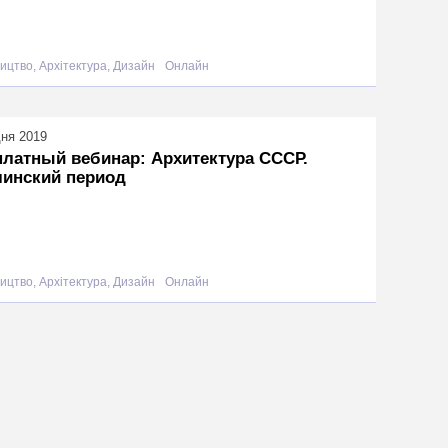
ицтво, Архітектура, Дизайн
Онлайн
дня 2019
латный вебинар: Архитектура СССР.
линский период
ицтво, Архітектура, Дизайн
Онлайн