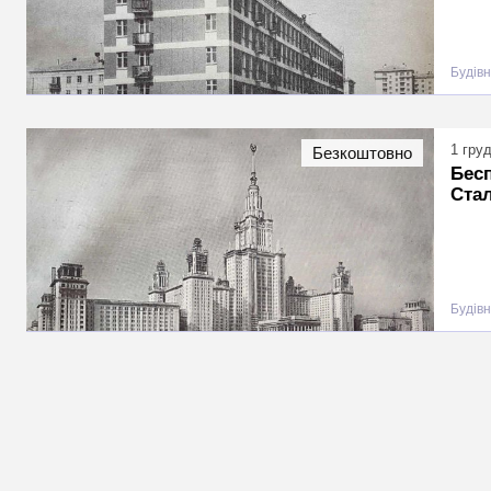
Будівн
1 гру
Безкоштовно
Бесп
Ста
Будівн