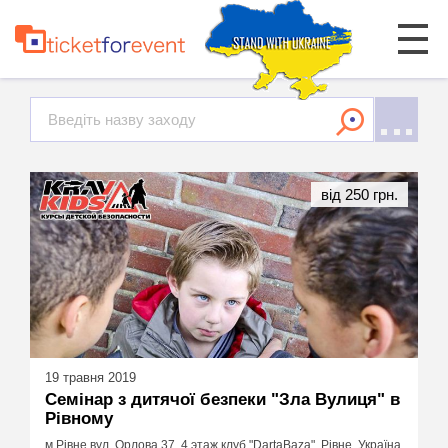
від 250 грн.
19 травня 2019
Семінар з дитячої безпеки "Зла Вулиця" в
Рівному
м.Рівне вул. Орлова 37, 4 этаж клуб "DartaBaza", Рівне, Україна