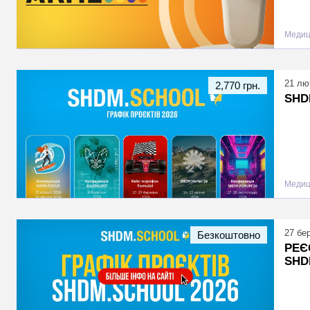
Медиц
21 лю
2,770 грн.
SHD
Медиц
27 бе
Безкоштовно
РЕЄ
SHD