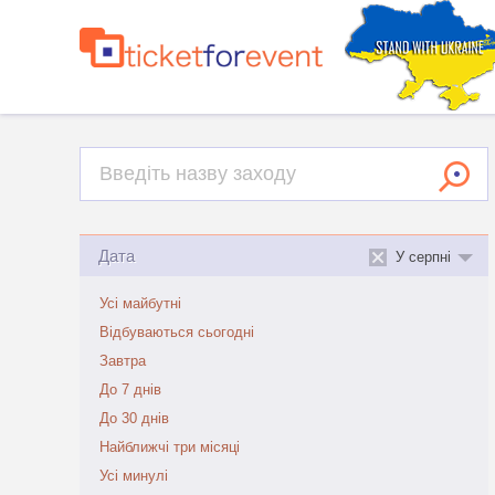
Дата
У серпні
Усі майбутні
Відбуваються сьогодні
Завтра
До 7 днів
До 30 днів
Найближчі три місяці
Усі минулі