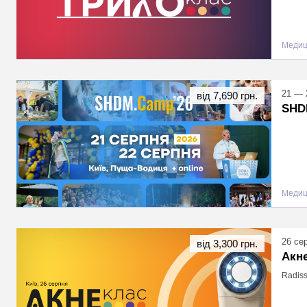
Медиц
21 — 
від 7,690 грн.
SHD
Медиц
26 се
від 3,300 грн.
Акн
Radiss