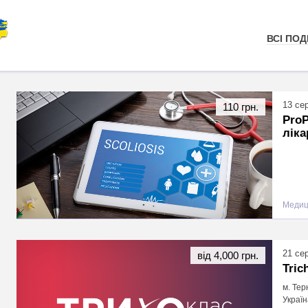
ВСІ ПОДІ
13 се
110 грн.
ProP
ліка
Медиц
21 се
від 4,000 грн.
Tric
м. Тер
Україн