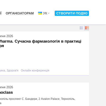
Ї
ОРГАНІЗАТОРАМ
УК
СТВОРИТИ ПОДІЮ
рпня 2026
harma. Сучасна фармакологія в практиці
ря
ина, Здоров'я
Онлайн конференція
рпня 2026
hoclass
нопіль проспект С. Бандери, 2 Avalon Palace, Тернопіль,
а