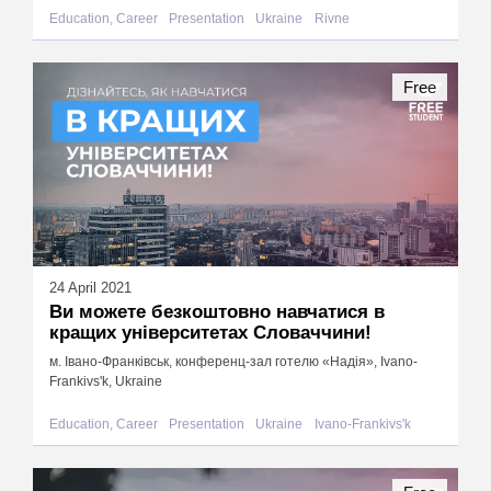
Education, Career
Presentation
Ukraine
Rivne
Free
24 April 2021
Ви можете безкоштовно навчатися в
кращих університетах Словаччини!
м. Івано-Франківськ, конференц-зал готелю «Надія», Ivano-
Frankivs'k, Ukraine
Education, Career
Presentation
Ukraine
Ivano-Frankivs'k