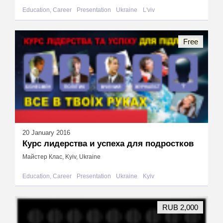
Education, Career
Presentation
Ukraine
L'viv
Free
20 January 2016
Курс лидерства и успеха для подростков
Майстер Клас, Kyiv, Ukraine
Education, Career
Presentation
Ukraine
Kyiv
RUB 2,000