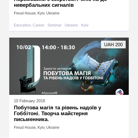
невербальних сигналів
Freud House, Kyiv, Ukraine
Education, Career
Seminar
Ukraine
Kyiv
UAH 200
10 February 2018
Побутова магія та рівень надоїв у
Гоббітоні. Творча майстерня
письменника.
Freud House, Kyiv, Ukraine