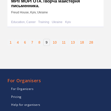
МРІЇ МОРГОТА.Творча майстерня
письменника.
Freud House, Kyiv, Ukraine
Education, Career
Training
Ukraine
Kyiv
1
4
6
7
8
9
10
11
13
18
28
For Organisers
For Organizers
Pricing
Help for organisers