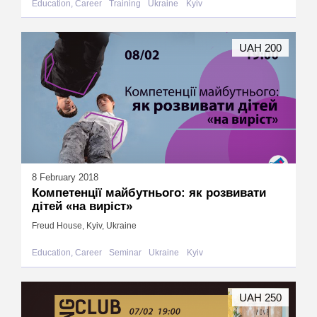
Education, Career
Training
Ukraine
Kyiv
UAH 200
8 February 2018
Компетенції майбутнього: як розвивати
дітей «на виріст»
Freud House, Kyiv, Ukraine
Education, Career
Seminar
Ukraine
Kyiv
UAH 250