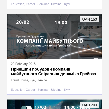
Education, Career
Seminar
Ukraine
Kyiv
UAH 150
20 February 2018
Принципи побудови компанії
майбутнього.Спіральна динаміка Грейвза.
Freud House, Kyiv, Ukraine
Education, Career
Seminar
Ukraine
Kyiv
UAH 200