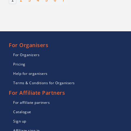
1
2
3
4
5
6
7
For Organisers
For Organizers
Pricing
Help for organisers
Terms & Conditions for Organisers
For Affiliate Partners
For affiliate partners
Catalogue
Sign up
Affiliate sign in