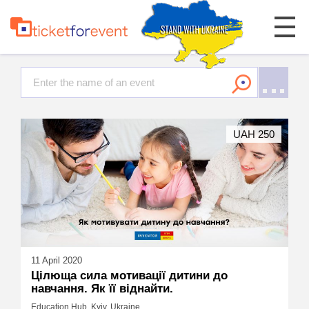
UAH 250
11 April 2020
Цілюща сила мотивації дитини до
навчання. Як її віднайти.
Education Hub, Kyiv, Ukraine