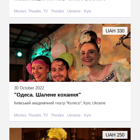
Movies. Theatre. TV
Theatre
Ukraine
Kyiv
UAH 330
30 October 2022
"Одеса. Шалене кохання"
Київський академічний театр "Колесо", Kyiv, Ukraine
Movies. Theatre. TV
Theatre
Ukraine
Kyiv
UAH 250