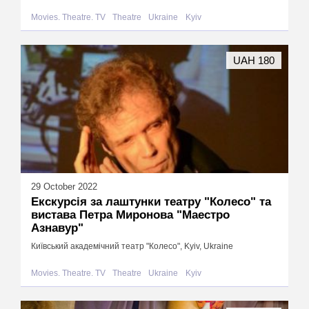
Movies. Theatre. TV
Theatre
Ukraine
Kyiv
UAH 180
29 October 2022
Екскурсія за лаштунки театру "Колесо" та
вистава Петра Миронова "Маестро
Азнавур"
Київський академічний театр "Колесо", Kyiv, Ukraine
Movies. Theatre. TV
Theatre
Ukraine
Kyiv