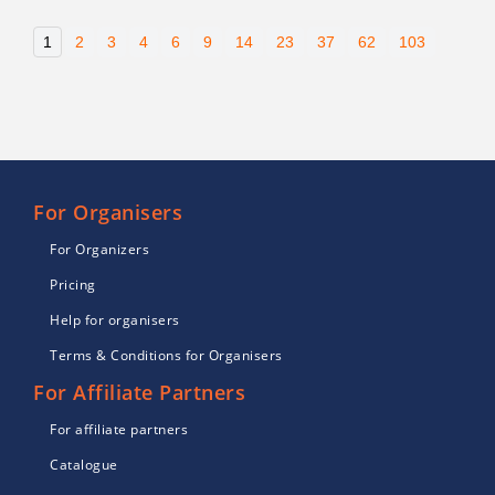
1
2
3
4
6
9
14
23
37
62
103
For Organisers
For Organizers
Pricing
Help for organisers
Terms & Conditions for Organisers
For Affiliate Partners
For affiliate partners
Catalogue