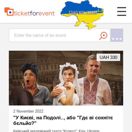
UAH 330
2 November 2022
"У Києві, на Подолі.., або "Гдє ві сохнітє
бєльйо?"
Київський академічний театр "Колесо", Kyiv, Ukraine