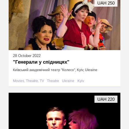
UAH 250
28 October 2022
"Генерали у спідницях"
Київський академічний театр "Колесо", Kyiv, Ukraine
Movies. Theatre. TV
Theatre
Ukraine
Kyiv
UAH 220