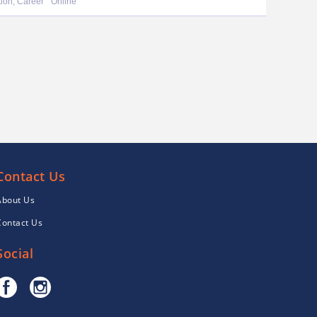
ion, Career
Online
Contact Us
About Us
Contact Us
Social