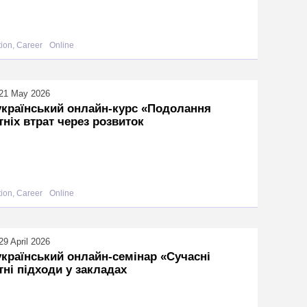
ion, Career
Online
21 May 2026
країнський онлайн-курс «Подолання
тніх втрат через розвиток
ion, Career
Online
9 April 2026
країнський онлайн-семінар «Сучасні
тні підходи у закладах