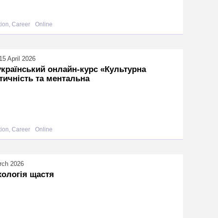
ion, Career
Online
5 April 2026
країнський онлайн-курс «Культурна
тичність та ментальна
ion, Career
Online
rch 2026
ологія щастя