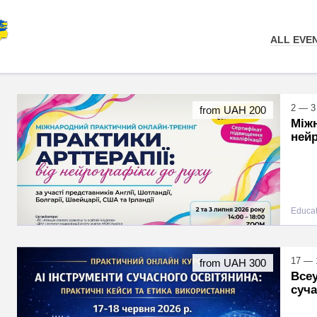
ALL EVE
2 — 3
from UAH 200
Міжн
нейр
Educat
17 — 
from UAH 300
Всеу
суча