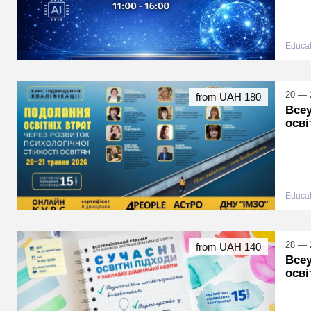
Educat
20 — 
from UAH 180
Всеу
осві
Educat
28 — 2
from UAH 140
Всеу
осві