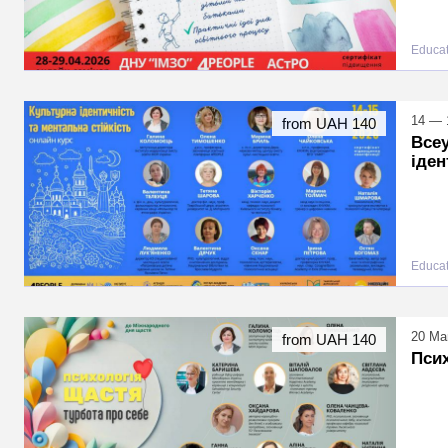
Educat
14 — 1
from UAH 140
Всеу
іден
Educat
20 Ma
from UAH 140
Псих