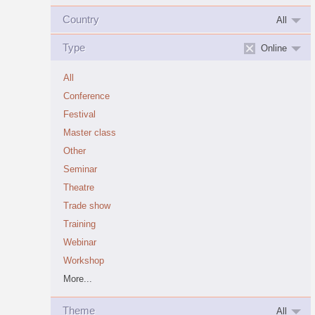
Country
All
Type
Online
All
Conference
Festival
Master class
Other
Seminar
Theatre
Trade show
Training
Webinar
Workshop
More...
Theme
All