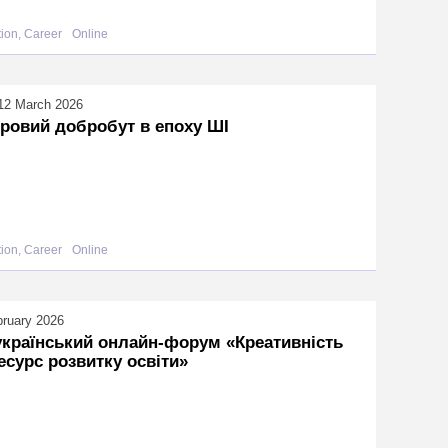
ion, Career
Online
12 March 2026
ровий добробут в епоху ШІ
ion, Career
Online
bruary 2026
країнський онлайн-форум «Креативність
есурс розвитку освіти»