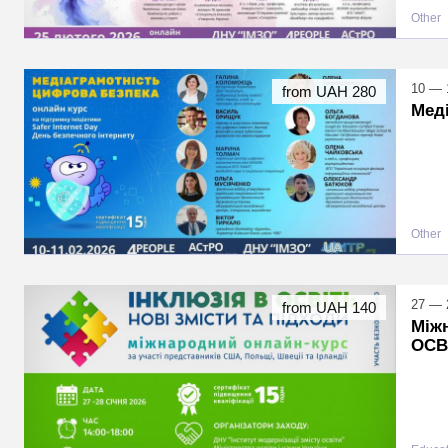
Other
10 — 
from UAH 280
Меді
Other
27 — 
from UAH 140
Між
ОСВІ