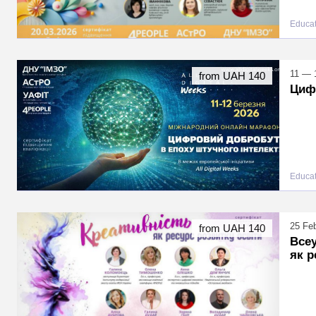
Educat
11 — 
from UAH 140
Циф
Educat
25 Fe
from UAH 140
Всеу
як р