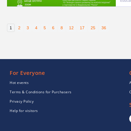
Educat
1
2
3
4
5
6
8
12
17
25
36
For Everyone
Hot events
Terms & Conditions for Purchasers
Privacy Policy
Help for visitors