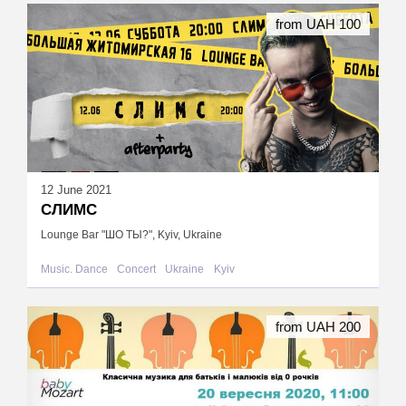
from UAH 100
12 June 2021
СЛИМС
Lounge Bar "ШО ТЫ?", Kyiv, Ukraine
Music. Dance
Concert
Ukraine
Kyiv
from UAH 200