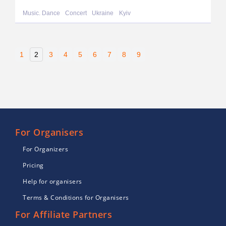
Music. Dance
Concert
Ukraine
Kyiv
1
2
3
4
5
6
7
8
9
For Organisers
For Organizers
Pricing
Help for organisers
Terms & Conditions for Organisers
For Affiliate Partners