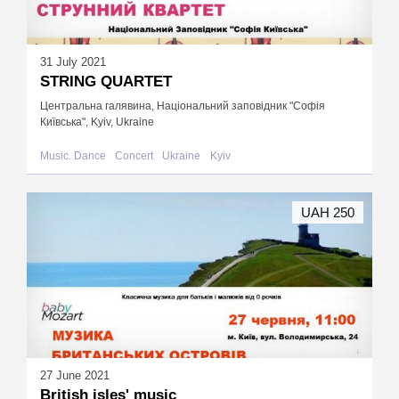
31 July 2021
STRING QUARTET
Центральна галявина, Національний заповідник "Софія
Київська", Kyiv, Ukraine
Music. Dance
Concert
Ukraine
Kyiv
UAH 250
27 June 2021
British isles' music