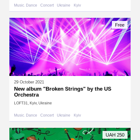
Music. Dance
Concert
Ukraine
Kyiv
Free
29 October 2021
New album "Broken Strings" by the US
Orchestra
LOFT31, Kyiv, Ukraine
Music. Dance
Concert
Ukraine
Kyiv
UAH 250