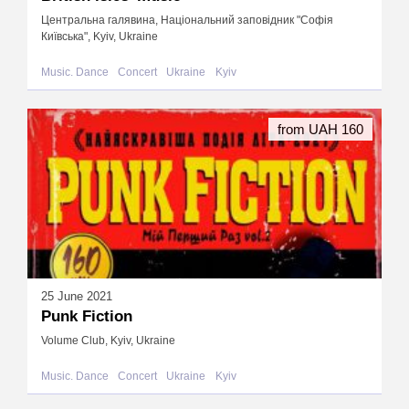
Центральна галявина, Національний заповідник "Софія
Київська", Kyiv, Ukraine
Music. Dance
Concert
Ukraine
Kyiv
from UAH 160
25 June 2021
Punk Fiction
Volume Club, Kyiv, Ukraine
Music. Dance
Concert
Ukraine
Kyiv