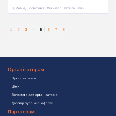
IT, Mobile, E-commerce
Workshop
Ukraine
Kiev
1
2
3
4
5
6
7
8
Організаторам
Організаторам
Ціни
Допомога для організаторів
Договір публічної оферти
Партнерам