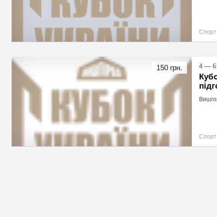
Спорт
4 — 6
150 грн.
Кубо
підг
Вишго
Спорт