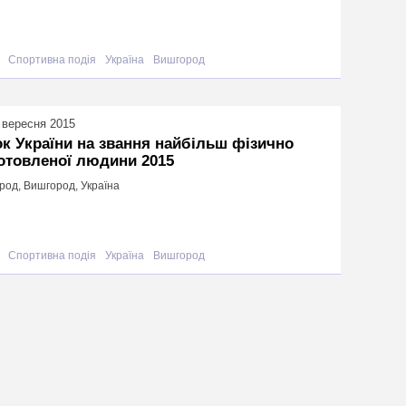
Спортивна подія
Україна
Вишгород
 вересня 2015
к України на звання найбільш фізично
отовленої людини 2015
род, Вишгород, Україна
Спортивна подія
Україна
Вишгород