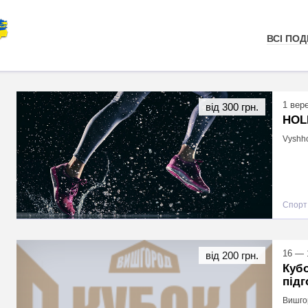
ВСІ ПОДІ
1 вер
від 300 грн.
HOLI
Vyshho
Спорт
16 — 
від 200 грн.
Кубо
підг
Вишго