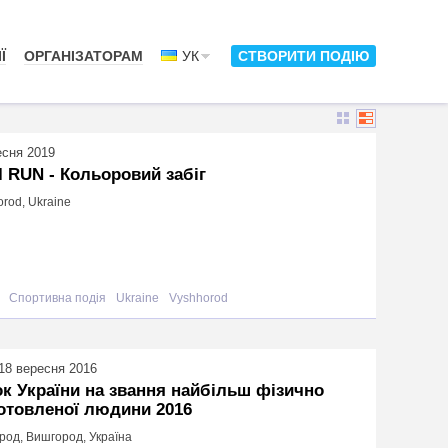
Ї
ОРГАНІЗАТОРАМ
УК
СТВОРИТИ ПОДІЮ
есня 2019
 RUN - Кольоровий забіг
rod, Ukraine
Спортивна подія
Ukraine
Vyshhorod
18 вересня 2016
к України на звання найбільш фізично
отовленої людини 2016
род, Вишгород, Україна