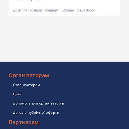
Дозвілля, Розваги
Концерт
Ukraine
Sevastopol'
Організаторам
Організаторам
Ціни
Допомога для організаторів
Договір публічної оферти
Партнерам