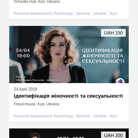
Schastie Hub, Kyiv, Ukraine
Personal development, Psychology
Seminar
Ukraine
Kyiv
UAH 150
24 April 2018
Ідентифікація жіночності та сексуальності
Freud House, Kyiv, Ukraine
Personal development, Psychology
Seminar
Ukraine
Kyiv
UAH 200