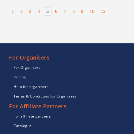
1
2
3
4
5
6
7
8
9
10
12
For Organisers
For Organizers
Pricing
Help for organisers
Terms & Conditions for Organisers
For Affiliate Partners
For affiliate partners
Catalogue