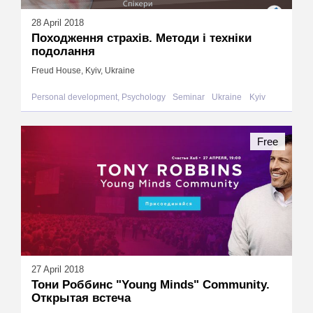
28 April 2018
Походження страхів. Методи і техніки
подолання
Freud House, Kyiv, Ukraine
Personal development, Psychology
Seminar
Ukraine
Kyiv
Free
27 April 2018
Тони Роббинс "Young Minds" Community.
Открытая встеча