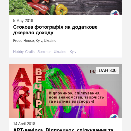
5 May 2018
Стокова фотографія як додаткове
джерело доходу
Freud House, Kyiv, Ukraine
Hobby, Crafts
Seminar
Ukraine
Kyiv
UAH 300
14 April 2018
АRT-вечірка. Відпочинок, спілкування та