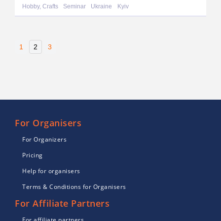
Hobby, Crafts
Seminar
Ukraine
Kyiv
1
2
3
For Organisers
For Organizers
Pricing
Help for organisers
Terms & Conditions for Organisers
For Affiliate Partners
For affiliate partners