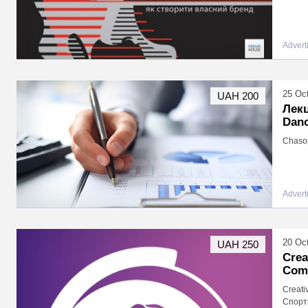
Advert
25 Oc
UAH 200
Лекц
Dan
Chasop
Advert
20 Oc
UAH 250
Crea
Com
Creati
Спорти