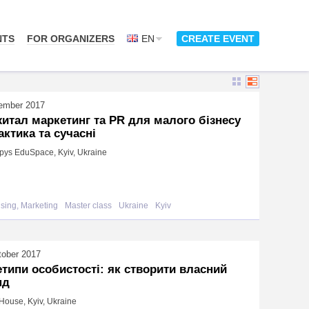
NTS
FOR ORGANIZERS
EN
CREATE EVENT
ember 2017
итал маркетинг та PR для малого бізнесу
актика та сучасні
ys EduSpace, Kyiv, Ukraine
ising, Marketing
Master class
Ukraine
Kyiv
tober 2017
типи особистості: як створити власний
нд
House, Kyiv, Ukraine