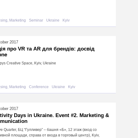
ising, Marketing
Seminar
Ukraine
Kyiv
tober 2017
ія про VR та AR для брендів: досвід
one
ys Creative Space, Kyiv, Ukraine
ising, Marketing
Conference
Ukraine
Kyiv
tober 2017
tivity Days in Ukraine. Event #2. Marketing &
munication
ve Quarter, БЦ “Гулливер” – башня «Б», 12 этаж (вход со
вной площади, справа от входа в торговый центр), Kyiv,