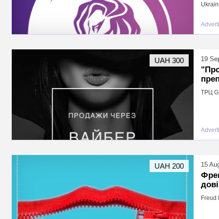
Ukrain
Advert
19 Se
UAH 300
"Про
преп
ТРЦ Gul
Advert
15 Au
UAH 200
Фреш
дов
Freud 