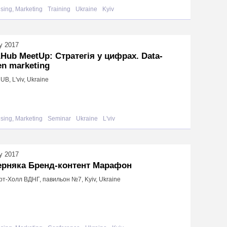
ising, Marketing
Training
Ukraine
Kyiv
y 2017
Hub MeetUp: Стратегія у цифрах. Data-
en marketing
UB, L'viv, Ukraine
ising, Marketing
Seminar
Ukraine
L'viv
y 2017
ерняка Бренд-контент Марафон
т-Холл ВДНГ, павильон №7, Kyiv, Ukraine