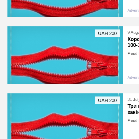
Advert
9 Aug
UAH 200
Коро
100-
Freud 
Advert
31 Jul
UAH 200
Три 
закі
Freud 