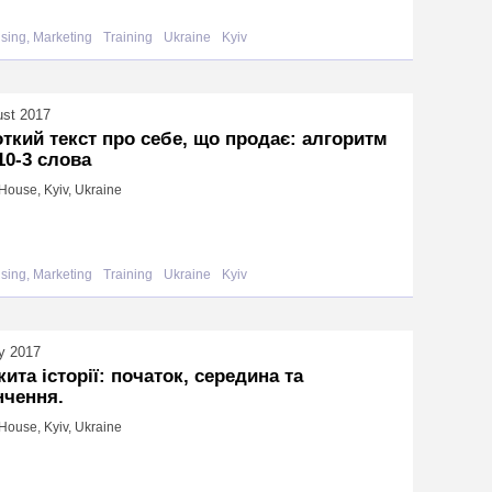
ising, Marketing
Training
Ukraine
Kyiv
ust 2017
ткий текст про себе, що продає: алгоритм
10-3 слова
House, Kyiv, Ukraine
ising, Marketing
Training
Ukraine
Kyiv
y 2017
кита історії: початок, середина та
нчення.
House, Kyiv, Ukraine