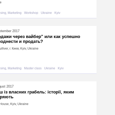
e
ising, Marketing
Workshop
Ukraine
Kyiv
ptember 2017
дажи через вайбер" или как успешно
однести и продать?
liver, г. Киев, Kyiv, Ukraine
ising, Marketing
Master class
Ukraine
Kyiv
gust 2017
 із власних грабель: історії, яким
іряють
House, Kyiv, Ukraine