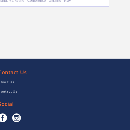
ising, Marketing
Conference
Ukraine
Kyiv
Contact Us
About Us
Contact Us
Social