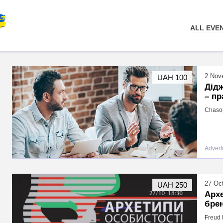
ALL EVE
2 Nov
UAH 100
Дідж
– пр
Chasop
Advert
27 Oc
UAH 250
Архе
бре
Freud 