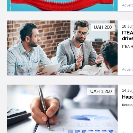
Advert
18 Jul
UAH 200
ITEA
driv
ІТЕА H
Advert
14 Jul
UAH 1,200
Нав
Концер