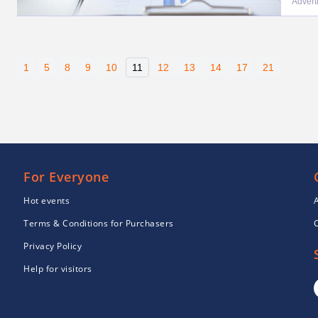
Advert
1
5
8
9
10
11
12
13
14
17
21
For Everyone
Hot events
Terms & Conditions for Purchasers
Privacy Policy
Help for visitors